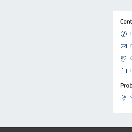
Cont
Prob