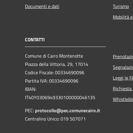
Documenti e dati
Turismo
Mobilità e
CONTATTI
Comune di Cairo Montenotte
Prenotaz
Piazza della Vittoria, 29, 17014
Segnalazi
Codice Fiscale: 00334690096
Leggi le 
Partita IVA: 00334690096
Richiesta
IBAN:
IT40Y0306949330100000046135
Whistlebl
PEC:
protocollo@pec.comunecairo.it
Centralino Unico: 019 507071