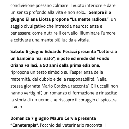
condivisione possano colmare il vuoto interiore e dare
un senso profondo alla vita e non solo…
Sempre il 5
giugno Eliana Liotta propone “La mente radiosa”
, un
saggio divulgativo che intreccia neuroscienze e
benessere: come nutrire il cervello, illuminare l
’
umore
e coltivare una mente più
lucida e
vitale.
Sabato 6 giugno Edoardo Perazzi presenta
“
Lettera a
un bambino mai nato”, nipote ed erede del Fondo
Oriana Fallaci, a 50 anni dalla prima edizione,
ripropone un testo simbolo sull
’
esperienza della
maternit
à, del dubbio e della responsabilità. Nella
stessa giornata Mario Cordova racconta
“
Gli uccelli non
hanno vertigini”, un romanzo di formazione e rinascita:
la storia di un uomo che riscopre il coraggio di spiccare
il volo.
Domenica 7 giugno Mauro Cervia presenta
“
Caneterapia”,
l
’
occhio del veterinario racconta il