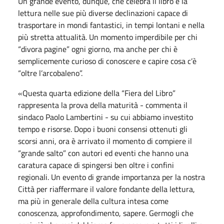
Un grande evento, dunque, che celebra il libro e la
lettura nelle sue più diverse declinazioni capace di
trasportare in mondi fantastici, in tempi lontani e nella
più stretta attualità. Un momento imperdibile per chi
“
divora pagine” ogni giorno, ma anche per chi è
semplicemente curioso di conoscere e capire cosa c’è
“oltre l
’
arcobaleno”.
«
Questa quarta edizione della
“
Fiera del Libro”
rappresenta la prova della maturità - commenta il
sindaco Paolo Lambertini - su cui abbiamo investito
tempo e risorse. Dopo i buoni consensi ottenuti gli
scorsi anni, ora è arrivato il momento di compiere il
“
grande salto” con autori ed eventi che hanno una
caratura capace di spingersi ben oltre i confini
regionali. Un evento di grande importanza per la nostra
Città per riaffermare il valore fondante della lettura,
ma più in generale della cultura intesa come
conoscenza, approfondimento, sapere. Germogli che