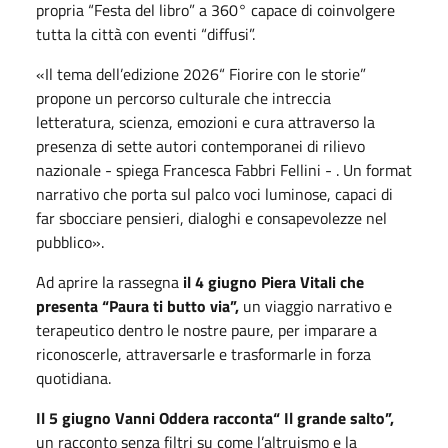
propria
“
Festa del libro” a 360° capace di coinvolgere
tutta la città
con eventi
“
diffusi”.
«Il tema dell
’
edizione 2026
“
Fiorire con le storie”
propone un percorso culturale che intreccia
letteratura, scienza, emozioni e cura attraverso la
presenza di sette autori contemporanei di rilievo
nazionale - spiega Francesca Fabbri Fellini - . Un format
narrativo che porta sul palco voci luminose, capaci di
far sbocciare pensieri, dialoghi e consapevolezze nel
pubblico».
Ad aprire la rassegna
il 4 giugno Piera Vitali che
presenta “Paura ti butto via”,
un viaggio narrativo e
terapeutico dentro le nostre paure, per imparare a
riconoscerle, attraversarle e trasformarle in forza
quotidiana.
Il 5 giugno Vanni Oddera racconta
“
Il grande salto”,
un racconto senza filtri su come l’altruismo e la