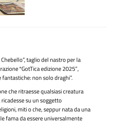
Chebello”, taglio del nastro per la
strazione
GotTica edizione 2025
”
,
“
 fantastiche: non solo draghi
”.
zione che ritraesse qualsiasi creatura
a ricadesse su un soggetto
ligioni, miti o che, seppur nata da una
tale fama da essere universalmente