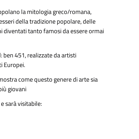
popolano la mitologia greco/romana,
sseri della tradizione popolare, delle
chi diventati tanto famosi da essere ormai
ben 451, realizzate da artisti
ti Europei.
imostra come questo genere di arte sia
più giovani
 e sar
à
visitabile: