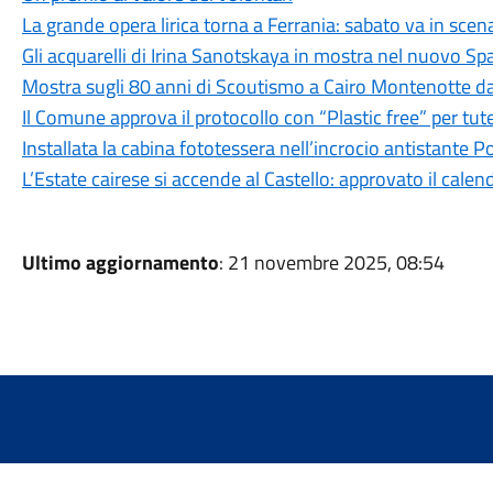
La grande opera lirica torna a Ferrania: sabato va in scena
Gli acquarelli di Irina Sanotskaya in mostra nel nuovo Spaz
Mostra sugli 80 anni di Scoutismo a Cairo Montenotte dal
Il Comune approva il protocollo con “Plastic free” per tut
Installata la cabina fototessera nell’incrocio antistante 
L’Estate cairese si accende al Castello: approvato il cale
Ultimo aggiornamento
: 21 novembre 2025, 08:54