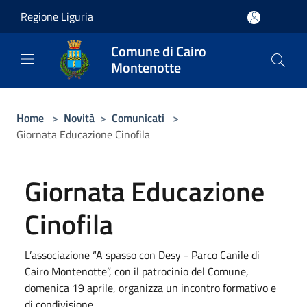
Salta al contenuto principale
Regione Liguria
Comune di Cairo
Montenotte
Home
>
Novità
>
Comunicati
>
Giornata Educazione Cinofila
Giornata Educazione
Cinofila
L’associazione “A spasso con Desy - Parco Canile di
Cairo Montenotte”, con il patrocinio del Comune,
domenica 19 aprile, organizza un incontro formativo e
di condivisione.