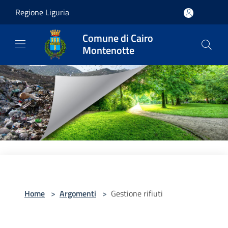
Salta al contenuto principale
Regione Liguria
Comune di Cairo
Montenotte
Home
>
Argomenti
>
Gestione rifiuti