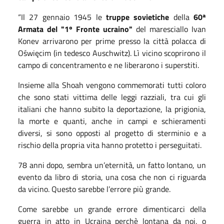
“Il 27 gennaio 1945 le
truppe sovietiche
della
60ª
Armata del
"1º Fronte ucraino"
del maresciallo Ivan
Konev arrivarono per prime presso la città polacca di
Oświęcim (in tedesco Auschwitz). Lì vicino scoprirono il
campo di concentramento e ne liberarono i superstiti.
Insieme alla Shoah vengono commemorati tutti coloro
che sono stati vittima delle leggi razziali, tra cui gli
italiani che hanno subito la deportazione, la prigionia,
la morte e quanti, anche in campi e schieramenti
diversi, si sono opposti al progetto di sterminio e a
rischio della propria vita hanno protetto i perseguitati.
78 anni dopo, sembra un’eternità, un fatto lontano, un
evento da libro di storia, una cosa che non ci riguarda
da vicino. Questo sarebbe l’errore più grande.
Come sarebbe un grande errore dimenticarci della
guerra in atto in Ucraina perchè lontana da noi, o