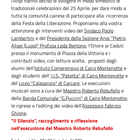
l'Anpi hanno deciso di svolgere in modo simbolico le
tradizionali celebrazioni del 25 Aprile: per dare modo a
tutta la comunità cairese di partecipare alla ricorrenza
della Festa della Liberazione. Proponiamo alla vostra
attenzione gli interventi video del
Sindaco Paolo
Lambertini
e del
Presidente della Sezione Anpi "Pietro
Alisei (Lupo)" Prof.ssa Leda Bertone
, l'Onore ai Caduti
presso il monumento di Piazza della Vittoria e i
contributi video, con letture scelte, proposti dagli
alunni dell'
Istituto Comprensivo di Cairo Montenotte
e
dagli studenti dell'
I.I.S. "Patetta" di Cairo Montenotte
e
del
Liceo "Calasanzio" di Carcare
. Le esecuzioni
musicali sono a cura del
Maestro Roberto Rebufello
e
della
Banda Comunale "G.Puccini" di Cairo Montenotte
;
le riprese e l'editing dei video dell'
Assessore Fabrizio
Ghione
.
"Il Silenzio", raccoglimento e riflessione
nell'esecuzione del Maestro Roberto Rebufello