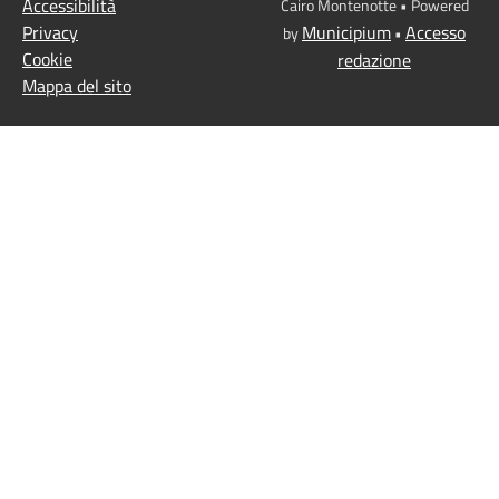
Accessibilità
Cairo Montenotte • Powered
Privacy
Municipium
Accesso
by
•
Cookie
redazione
Mappa del sito