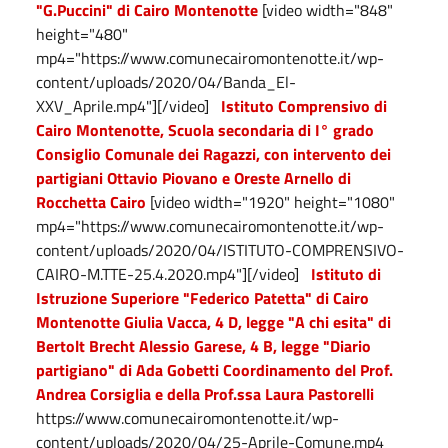
"G.Puccini" di Cairo Montenotte
[video width="848"
height="480"
mp4="https://www.comunecairomontenotte.it/wp-
content/uploads/2020/04/Banda_El-
XXV_Aprile.mp4"][/video]
Istituto Comprensivo di
Cairo Montenotte, Scuola secondaria di I° grado
Consiglio Comunale dei Ragazzi, con intervento dei
partigiani Ottavio Piovano e Oreste Arnello di
Rocchetta Cairo
[video width="1920" height="1080"
mp4="https://www.comunecairomontenotte.it/wp-
content/uploads/2020/04/ISTITUTO-COMPRENSIVO-
CAIRO-M.TTE-25.4.2020.mp4"][/video]
Istituto di
Istruzione Superiore "Federico Patetta" di Cairo
Montenotte
Giulia Vacca, 4 D, legge "A chi esita" di
Bertolt Brecht
Alessio Garese, 4 B, legge "Diario
partigiano" di Ada Gobetti
Coordinamento del Prof.
Andrea Corsiglia e della Prof.ssa Laura Pastorelli
https://www.comunecairomontenotte.it/wp-
content/uploads/2020/04/25-Aprile-Comune.mp4