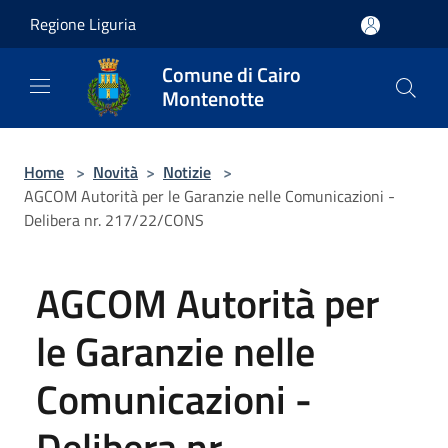
Salta al contenuto principale
Regione Liguria
Comune di Cairo
Montenotte
Home
>
Novità
>
Notizie
>
AGCOM Autorità per le Garanzie nelle Comunicazioni -
Delibera nr. 217/22/CONS
AGCOM Autorità per
le Garanzie nelle
Comunicazioni -
Delibera nr.