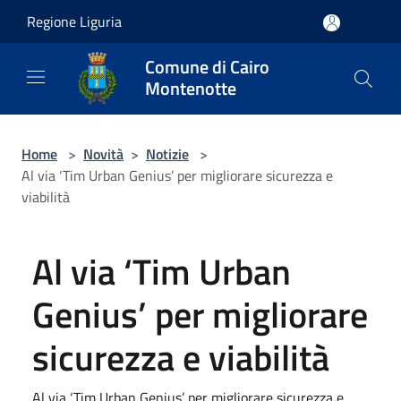
Salta al contenuto principale
Regione Liguria
Comune di Cairo
Montenotte
Home
>
Novità
>
Notizie
>
Al via ‘Tim Urban Genius’ per migliorare sicurezza e
viabilità
Al via ‘Tim Urban
Genius’ per migliorare
sicurezza e viabilità
Al via ‘Tim Urban Genius’ per migliorare sicurezza e