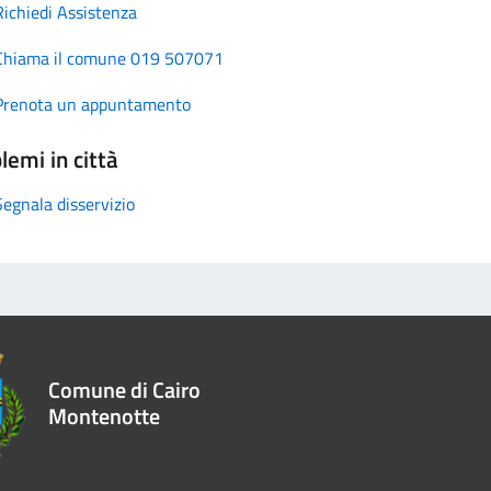
Richiedi Assistenza
Chiama il comune 019 507071
Prenota un appuntamento
lemi in città
Segnala disservizio
Comune di Cairo
Montenotte