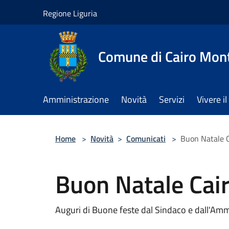
Salta al contenuto principale
Regione Liguria
Comune di Cairo Mon
Amministrazione
Novità
Servizi
Vivere 
Home
>
Novità
>
Comunicati
>
Buon Natale C
Buon Natale Cair
Auguri di Buone feste dal Sindaco e dall'Amm