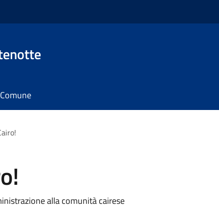
tenotte
il Comune
airo!
o!
inistrazione alla comunità cairese