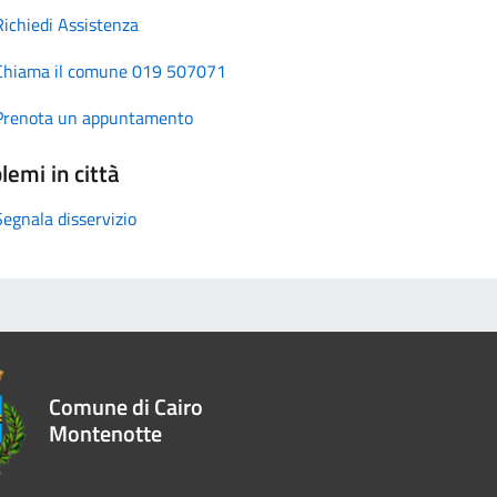
Richiedi Assistenza
Chiama il comune 019 507071
Prenota un appuntamento
lemi in città
Segnala disservizio
Comune di Cairo
Montenotte