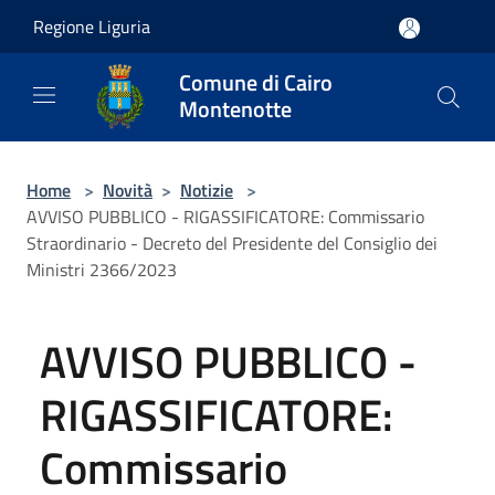
Salta al contenuto principale
Regione Liguria
Comune di Cairo
Montenotte
Home
>
Novità
>
Notizie
>
AVVISO PUBBLICO - RIGASSIFICATORE: Commissario
Straordinario - Decreto del Presidente del Consiglio dei
Ministri 2366/2023
AVVISO PUBBLICO -
RIGASSIFICATORE:
Commissario