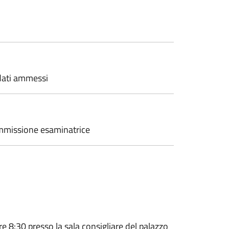
dati ammessi
mmissione esaminatrice
8:30 presso la sala consigliare del palazzo