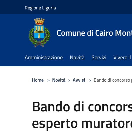
Salta al contenuto principale
Regione Liguria
Comune di Cairo Mon
Amministrazione
Novità
Servizi
Vivere 
Home
>
Novità
>
Avvisi
>
Bando di concorso 
Bando di concor
esperto murator