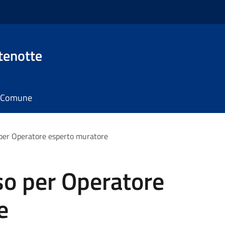
tenotte
il Comune
per Operatore esperto muratore
so per Operatore
e