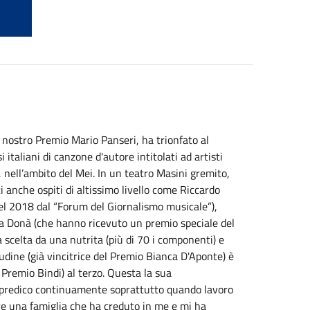
l nostro Premio Mario Panseri, ha trionfato al
i italiani di canzone d'autore intitolati ad artisti
, nell’ambito del Mei. In un teatro Masini gremito,
 anche ospiti di altissimo livello come Riccardo
del 2018 dal “Forum del Giornalismo musicale”),
na Donà (che hanno ricevuto un premio speciale del
a scelta da una nutrita (più di 70 i componenti) e
ncudine (già vincitrice del Premio Bianca D'Aponte) è
Premio Bindi) al terzo.
Questa la sua
he predico continuamente soprattutto quando lavoro
ere una famiglia che ha creduto in me e mi ha