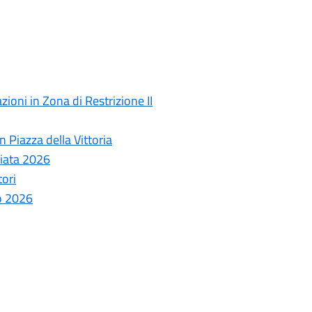
ioni in Zona di Restrizione II
 Piazza della Vittoria
ziata 2026
tori
o 2026