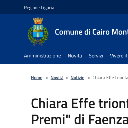
Salta al contenuto principale
Regione Liguria
Comune di Cairo Mon
Amministrazione
Novità
Servizi
Vivere 
Home
>
Novità
>
Notizie
>
Chiara Effe trionf
Chiara Effe trion
Premi" di Faenz