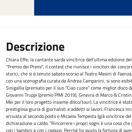
Descrizione
Chiara Effe, la cantante sarda vincitrice dell'ultima edizione de
"Premio dei Premi", il contest che riunisce i vincitori dei concors
storici, che si è tenuto sabato scorso al Teatro Masini di Faenza
con una scenografia curata da Andrea Campanini, si sono esibiti
Sinigallia (premia
to per il suo “Ciao cuore” come miglior disco 
Giovanni Truppi (premio PIMI 2019), Ginevra di Marco & Cristi
Mei per il loro progetto insieme disco/tour). La vincitrice è stat
prestigiosa giuria di giornalisti e addetti ai lavori. Francesca I
arrivata al secondo posto e Micaela Tempesta (già vincitrice del 
dichiarazione a caldo: “Rincorrere i propri sogni è una cosa c
con i bambini e con i ragazzi. Perché ho avuto la fortuna di av