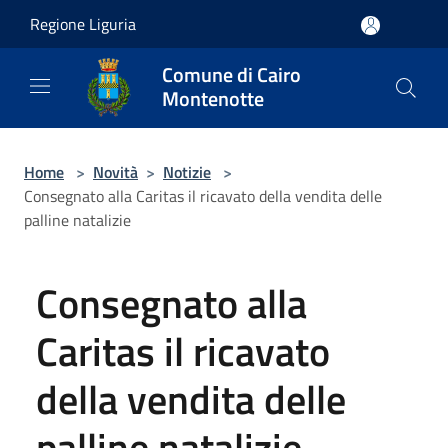
Salta al contenuto principale
Regione Liguria
Comune di Cairo
Montenotte
Home
>
Novità
>
Notizie
>
Consegnato alla Caritas il ricavato della vendita delle
palline natalizie
Consegnato alla
Caritas il ricavato
della vendita delle
palline natalizie