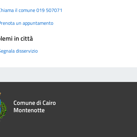
Chiama il comune 019 507071
Prenota un appuntamento
lemi in città
Segnala disservizio
Comune di Cairo
Montenotte