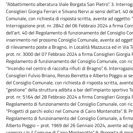
“Abbattimento alberatura Viale Borgata San Pietro”. 3. Interro
Consiglieri Giorgia Ferrari e Silvano Nervi ai sensi dell'art. 4
Comunale, con richiesta di risposta scritta, avente ad oggetto: “
Interrogazione prot. nr. 2842 del 06 Febbraio 2024 a firma Consi
dell'art. 40 del Regolamento di funzionamento del Consiglio Com
inserimento nel prossimo Consiglio Comunale, avente ad oggetto: 
di rilevamento poste a Bragno, in Località Mazzucca ed in Via T
prot. nr. 3000 del 07 Febbraio 2024 a firma Consiglieri Giorgia Fe
Regolamento di funzionamento del Consiglio Comunale, con richi
“Incendio nel centro di raccolta rifiuti di Bragno”. 6. Interroga
Consiglieri Fulvio Briano, Renzo Berretta e Alberto Poggio ai s
del Consiglio Comunale, con richiesta di risposta scritta, avente
“gestione” della struttura adibita a bar dell’impianto sportivo T
prot. nr. 5164 del 28 Febbraio 2024 a firma Consiglieri Giorgia Fe
Regolamento di funzionamento del Consiglio Comunale, con richi
“Progetti di parchi eolici nel Comune di Cairo Montenotte”. 8. Pr
Regolamento di funzionamento del Consiglio Comunale, a firma 
Alberto Poggio – prot. 1969 del 26 Gennaio 2024, avente ad ogge
urgenza c/o il Comune di Cairo Montenotte”. 9. Proposta di mozi