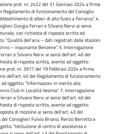
gazione prot. nr. 2422 del 31 Gennaio 2024 a firma
0 del Regolamento di funzionamento del Consiglio
Abbattimento di alberi di alto fusto a Ferrania”. 4.
glieri Giorgia Ferrari e Silvano Nervi ai sensi
unale, con richiesta di risposta scritta ed
“Qualità dell’aria – dati registrati dalle stazioni
orino – inquinante Benzene”. 5. Interrogazione
rrari e Silvano Nervi ai sensi dell'art. 40 del
esta di risposta scritta, avente ad oggetto:
zione prot. nr. 3977 del 19 Febbraio 2024 a firma
ensi dell'art. 40 del Regolamento di funzionamento
 ad oggetto: “Informazioni in merito alla
ennis Club in Località Vesima”. 7. Interrogazione
rrari e Silvano Nervi ai sensi dell'art. 40 del
esta di risposta scritta, avente ad oggetto:
oposta di mozione ai sensi dell’art. 43 del
dei Consiglieri Fulvio Briano, Renzo Berretta e
tto: “Istituzione di centro di assistenza e
one ai sensi dell’art. 43 del Regolamento di