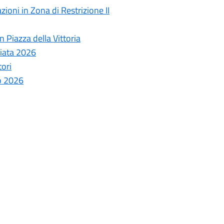
ioni in Zona di Restrizione II
 Piazza della Vittoria
ziata 2026
tori
o 2026