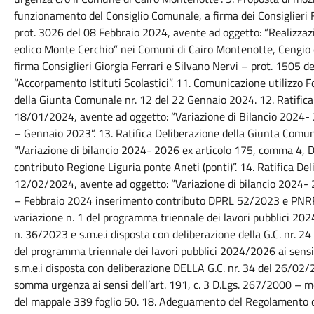
funzionamento del Consiglio Comunale, a firma dei Consiglieri 
prot. 3026 del 08 Febbraio 2024, avente ad oggetto: “Realizza
eolico Monte Cerchio” nei Comuni di Cairo Montenotte, Cengio e 
firma Consiglieri Giorgia Ferrari e Silvano Nervi – prot. 1505 
“Accorpamento Istituti Scolastici”. 11. Comunicazione utilizzo 
della Giunta Comunale nr. 12 del 22 Gennaio 2024. 12. Ratifica
18/01/2024, avente ad oggetto: “Variazione di Bilancio 2024-
– Gennaio 2023”. 13. Ratifica Deliberazione della Giunta Comu
“Variazione di bilancio 2024- 2026 ex articolo 175, comma 4,
contributo Regione Liguria ponte Aneti (ponti)”. 14. Ratifica De
12/02/2024, avente ad oggetto: “Variazione di bilancio 2024-
– Febbraio 2024 inserimento contributo DPRL 52/2023 e PNRR d
variazione n. 1 del programma triennale dei lavori pubblici 2024
n. 36/2023 e s.m.e.i disposta con deliberazione della G.C. nr. 
del programma triennale dei lavori pubblici 2024/2026 ai sensi 
s.m.e.i disposta con deliberazione DELLA G.C. nr. 34 del 26/02/
somma urgenza ai sensi dell’art. 191, c. 3 D.Lgs. 267/2000 – me
del mappale 339 foglio 50. 18. Adeguamento del Regolamento d