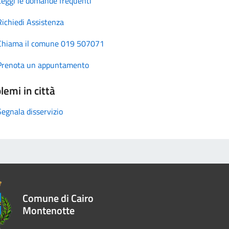
Leggi le domande frequenti
Richiedi Assistenza
Chiama il comune 019 507071
Prenota un appuntamento
lemi in città
Segnala disservizio
Comune di Cairo
Montenotte