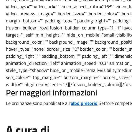
video_ogv="" video_url="" video_aspect_ratio="16:9" video_
video_preview_image="" border_size="" border_color="" borde
margin_bottom="" padding_top="" padding_right="" padding_
[fusion_builder_row][fusion_builder_column type="1_1" layo
target="_self" min_height="" hide_on_mobile="small-visibility,m
background_color="" background_image="" background_positi
hover_type="none" border_size="0" border_color="" border_sty
padding_right="" padding_bottom="" padding_left="" dimens
animation_direction="left" animation_speed="0.3" animation_o
style_type="shadow" hide_on_mobile="small-visibility,medium-vi
sep_color="" top_margin="" bottom_margin="" border_size="" i
width="" alignment="center" /][/fusion_builder_column][/fus
Per maggiori informazioni
Le ordinanze sono pubblicate all'
albo pretorio
Settore compete
A cura di