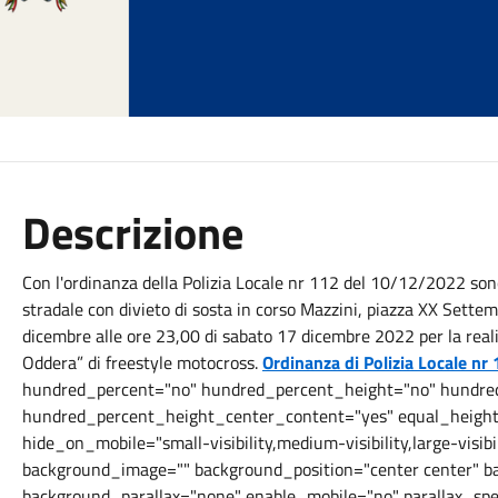
Descrizione
Con l'ordinanza della Polizia Locale nr 112 del 10/12/2022 sono
stradale con divieto di sosta in corso Mazzini, piazza XX Settem
dicembre alle ore 23,00 di sabato 17 dicembre 2022 per la real
Oddera” di freestyle motocross.
Ordinanza di Polizia Locale n
hundred_percent="no" hundred_percent_height="no" hundred
hundred_percent_height_center_content="yes" equal_heig
hide_on_mobile="small-visibility,medium-visibility,large-visibi
background_image="" background_position="center center" b
background_parallax="none" enable_mobile="no" parallax_s