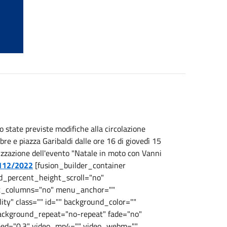
 state previste modifiche alla circolazione
bre e piazza Garibaldi dalle ore 16 di giovedì 15
izzazione dell'evento "Natale in moto con Vanni
r 112/2022
[fusion_builder_container
_percent_height_scroll="no"
ht_columns="no" menu_anchor=""
lity" class="" id="" background_color=""
ackground_repeat="no-repeat" fade="no"
peed="0.3" video_mp4="" video_webm=""