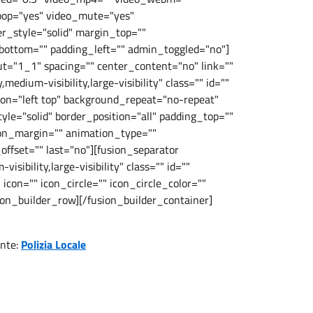
loop="yes" video_mute="yes"
r_style="solid" margin_top=""
bottom="" padding_left="" admin_toggled="no"]
ut="1_1" spacing="" center_content="no" link=""
edium-visibility,large-visibility" class="" id=""
on="left top" background_repeat="no-repeat"
le="solid" border_position="all" padding_top=""
ion_margin="" animation_type=""
ffset="" last="no"][fusion_separator
sibility,large-visibility" class="" id=""
con="" icon_circle="" icon_circle_color=""
ion_builder_row][/fusion_builder_container]
nte:
Polizia Locale