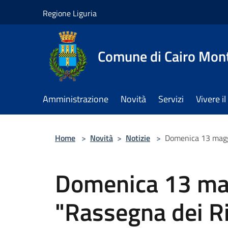
Salta al contenuto principale
Regione Liguria
Comune di Cairo Mon
Amministrazione
Novità
Servizi
Vivere 
Home
>
Novità
>
Notizie
>
Domenica 13 maggio
Domenica 13 mag
"Rassegna dei Ric