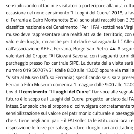
sensibilizzando cittadini e visitatori a partecipare alla vita cult
occasione del nono censimento “I Luoghi del Cuore” 2018, a favo
di Ferrania a Cairo Montenotte (SV), sono stati raccolti ben 3.7
classifica nazionale del Censimento. “Per il FAI -sottolinea Virg
museo deve rappresentare una realtà attiva del territorio, con u
valore dei luoghi, ma anche per tutelarli e salvaguardarli.” All
dall'associazione ABF a Ferrania, Borgo San Pietro, 44. A seguir
volontari del Gruppo FAI Giovani Savona, con i seguenti turni di 
parcheggio presso l’ex centrale SIPE. La durata della visita sarà 
numero 019 50707451 (dalle 8.00 alle 13.00) oppure via mail a
“Visita al Museo Diffuso Ferrania”, specificando se si sarà prese
Ferrania Film Museum domenica 1 maggio: dalle 9.00 alle 12.00
Covid.
Il censimento “I Luoghi del Cuore”
Dar voce alle segnalaz
futuro è lo scopo de I Luoghi del Cuore, progetto lanciato dal 
Intesa Sanpaolo che si propone di coinvolgere concretamente tut
sensibilizzazione sul valore del patrimonio culturale e paesaggi
che si tiene negli anni pari - il FAI sollecita le istituzioni loca
disposizione le forze per salvaguardare i luoghi cari ai cittadin