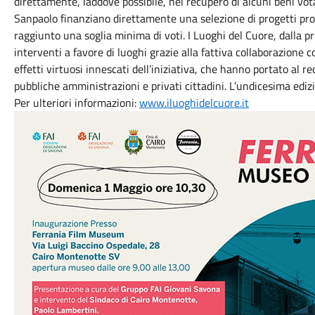
direttamente, laddove possibile, nel recupero di alcuni beni vota
Sanpaolo finanziano direttamente una selezione di progetti prom
raggiunto una soglia minima di voti. I Luoghi del Cuore, dalla 
interventi a favore di luoghi grazie alla fattiva collaborazione c
effetti virtuosi innescati dell’iniziativa, che hanno portato al r
pubbliche amministrazioni e privati cittadini. L’undicesima ed
Per ulteriori informazioni:
www.iluoghidelcuore.it