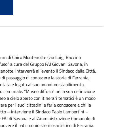
eum di Cairo Montenotte (via Luigi Baccino
fuso” a cura del Gruppo FAI Giovani Savona, in
otte. Interverrà all’evento il Sindaco della Città,
di passaggio di conoscere la storia di Ferrania,
entata e legata al suo omonimo stabilimento,
orio comunale. “Museo diffuso” nella sua definizione
useo a cielo aperto con itinerari tematici è un modo
re per i suoi cittadini e farla conoscere a chi la
getto – interviene il Sindaco Paolo Lambertini –
e FAI di Savona e all’Amministrazione Comunale di
uovere il patrimonio storico-artistico di Ferrania,