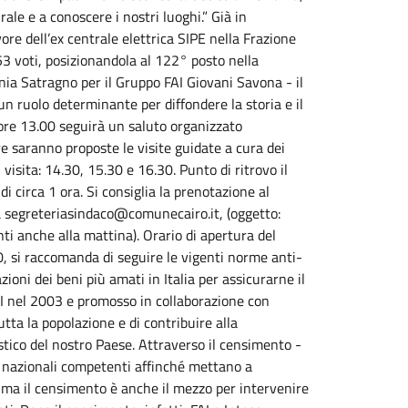
urale e a conoscere i nostri luoghi.” Già in
re dell’ex centrale elettrica SIPE nella Frazione
53 voti, posizionandola al 122° posto nella
inia Satragno per il Gruppo FAI Giovani Savona - il
n ruolo determinante per diffondere la storia e il
e ore 13.00 seguirà un saluto organizzato
e saranno proposte le visite guidate a cura dei
visita: 14.30, 15.30 e 16.30. Punto di ritrovo il
di circa 1 ora. Si consiglia la prenotazione al
 segreteriasindaco@comunecairo.it, (oggetto:
nti anche alla mattina). Orario di apertura del
, si raccomanda di seguire le vigenti norme anti-
ioni dei beni più amati in Italia per assicurarne il
FAI nel 2003 e promosso in collaborazione con
ta la popolazione e di contribuire alla
stico del nostro Paese. Attraverso il censimento -
li e nazionali competenti affinché mettano a
i; ma il censimento è anche il mezzo per intervenire