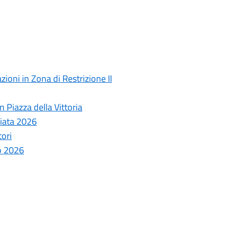
ioni in Zona di Restrizione II
 Piazza della Vittoria
ziata 2026
tori
o 2026