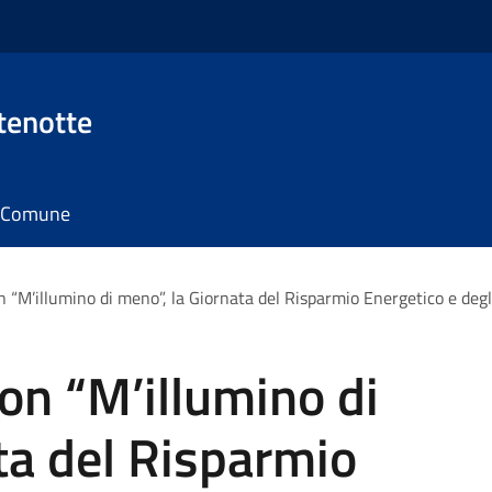
tenotte
il Comune
“M’illumino di meno”, la Giornata del Risparmio Energetico e degli s
on “M’illumino di
ta del Risparmio