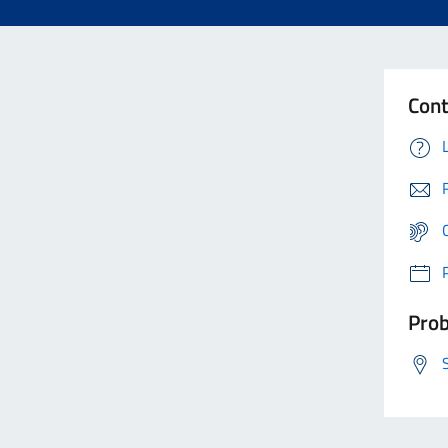
Cont
Prob