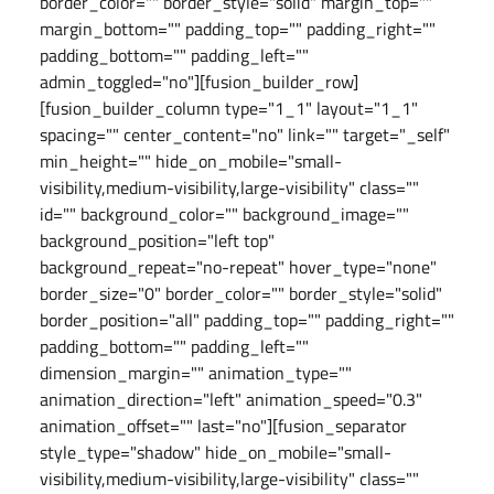
border_color="" border_style="solid" margin_top=""
margin_bottom="" padding_top="" padding_right=""
padding_bottom="" padding_left=""
admin_toggled="no"][fusion_builder_row]
[fusion_builder_column type="1_1" layout="1_1"
spacing="" center_content="no" link="" target="_self"
min_height="" hide_on_mobile="small-
visibility,medium-visibility,large-visibility" class=""
id="" background_color="" background_image=""
background_position="left top"
background_repeat="no-repeat" hover_type="none"
border_size="0" border_color="" border_style="solid"
border_position="all" padding_top="" padding_right=""
padding_bottom="" padding_left=""
dimension_margin="" animation_type=""
animation_direction="left" animation_speed="0.3"
animation_offset="" last="no"][fusion_separator
style_type="shadow" hide_on_mobile="small-
visibility,medium-visibility,large-visibility" class=""