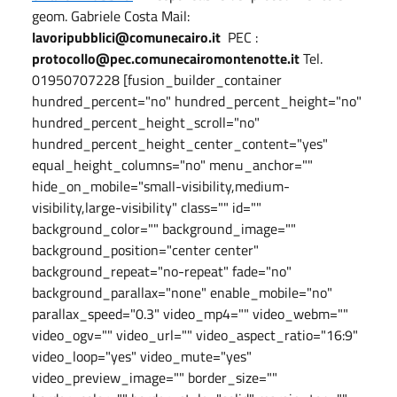
geom. Gabriele Costa Mail:
lavoripubblici@comunecairo.it
PEC :
protocollo@pec.comunecairomontenotte.it
Tel.
01950707228 [fusion_builder_container
hundred_percent="no" hundred_percent_height="no"
hundred_percent_height_scroll="no"
hundred_percent_height_center_content="yes"
equal_height_columns="no" menu_anchor=""
hide_on_mobile="small-visibility,medium-
visibility,large-visibility" class="" id=""
background_color="" background_image=""
background_position="center center"
background_repeat="no-repeat" fade="no"
background_parallax="none" enable_mobile="no"
parallax_speed="0.3" video_mp4="" video_webm=""
video_ogv="" video_url="" video_aspect_ratio="16:9"
video_loop="yes" video_mute="yes"
video_preview_image="" border_size=""