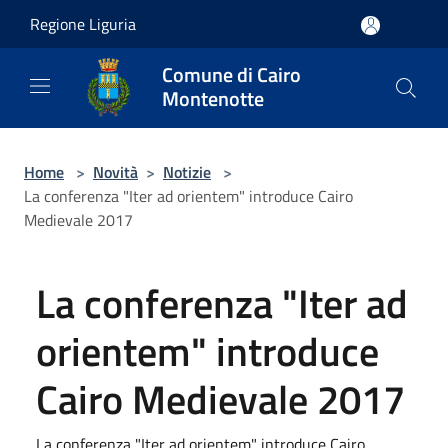
Salta al contenuto principale
Regione Liguria
Comune di Cairo
Montenotte
Home
>
Novità
>
Notizie
>
La conferenza "Iter ad orientem" introduce Cairo
Medievale 2017
La conferenza "Iter ad
orientem" introduce
Cairo Medievale 2017
La conferenza "Iter ad orientem" introduce Cairo