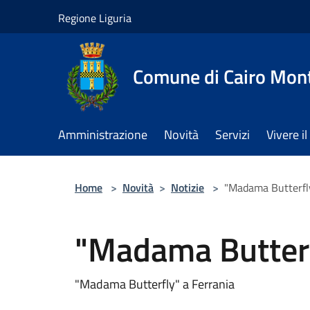
Salta al contenuto principale
Regione Liguria
Comune di Cairo Mon
Amministrazione
Novità
Servizi
Vivere 
Home
>
Novità
>
Notizie
>
"Madama Butterfly
"Madama Butterf
"Madama Butterfly" a Ferrania