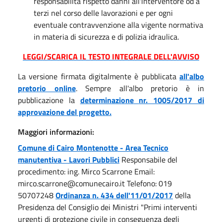
responsabilità rispetto danni all'interventore od a
terzi nel corso delle lavorazioni e per ogni
eventuale contravvenzione alla vigente normativa
in materia di sicurezza e di polizia idraulica.
LEGGI/SCARICA IL TESTO INTEGRALE DELL'AVVISO
La versione firmata digitalmente è pubblicata
all'albo
pretorio online
. Sempre all'albo pretorio è in
pubblicazione la
determinazione
nr. 1005/2017 di
approvazione del progetto.
Maggiori informazioni:
Comune di Cairo Montenotte - Area Tecnico
manutentiva - Lavori Pubblici
Responsabile del
procedimento: ing. Mirco Scarrone Email:
mirco.scarrone@comunecairo.it Telefono: 019
50707248
Ordinanza n. 434 dell'11/01/2017
della
Presidenza del Consiglio dei Ministri "Primi interventi
urgenti di protezione civile in conseguenza degli