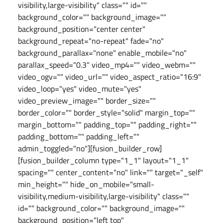
visibility,large-visibility" class="" id=""
background_color="" background_image=""
background_position="center center"
background_repeat="no-repeat" fade="no"
background_parallax="none" enable_mobile="no"
parallax_speed="0.3" video_mp4="" video_webm=""
video_ogv="" video_url="" video_aspect_ratio="16:9"
video_loop="yes" video_mute="yes"
video_preview_image="" border_size=""
border_color="" border_style="solid" margin_top=""
margin_bottom="" padding_top="" padding_right=""
padding_bottom="" padding_left=""
admin_toggled="no"][fusion_builder_row]
[fusion_builder_column type="1_1" layout="1_1"
spacing="" center_content="no" link="" target="_self"
min_height="" hide_on_mobile="small-
visibility,medium-visibility,large-visibility" class=""
id="" background_color="" background_image=""
background_position="left top"