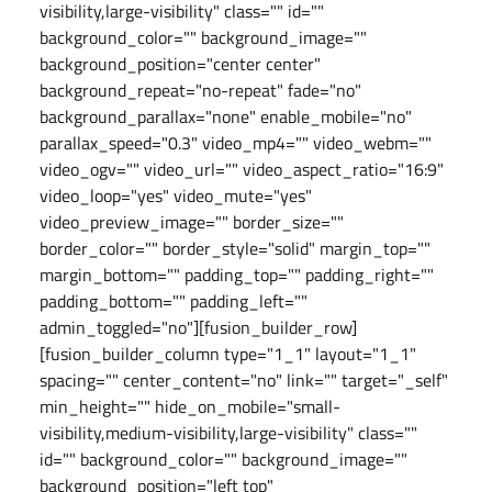
visibility,large-visibility" class="" id=""
background_color="" background_image=""
background_position="center center"
background_repeat="no-repeat" fade="no"
background_parallax="none" enable_mobile="no"
parallax_speed="0.3" video_mp4="" video_webm=""
video_ogv="" video_url="" video_aspect_ratio="16:9"
video_loop="yes" video_mute="yes"
video_preview_image="" border_size=""
border_color="" border_style="solid" margin_top=""
margin_bottom="" padding_top="" padding_right=""
padding_bottom="" padding_left=""
admin_toggled="no"][fusion_builder_row]
[fusion_builder_column type="1_1" layout="1_1"
spacing="" center_content="no" link="" target="_self"
min_height="" hide_on_mobile="small-
visibility,medium-visibility,large-visibility" class=""
id="" background_color="" background_image=""
background_position="left top"