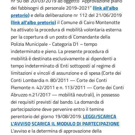
nr 50 del 20/03/2019 ad oggetto “Approvazione piano
dei fabbisogni di personale 2019-2021”
(link all'albo
pretorio)
e della deliberazione nr 112 del 21/06/2019
(link all'albo pretorio)
il Comune di Cairo Montenotte
ha attivato la procedura di mobilità volontaria esterna
per la copertura di un posto di Comandante della
Polizia Municipale - Categoria D1 – tempo
indeterminato e pieno. La presente procedura di
mobilità è destinata esclusivamente ai dipendenti a
tempo indeterminato di Enti sottoposti al regime di
limitazioni e vincoli di assunzione e di spesa (Corte dei
Conti Lombardia n. 80/2011 — Corte dei Conti
Piemonte n. 42/2011 e n. 113/2011 — Corte dei Conti
Abruzzo n.21/2017 — mobilità neutrali), in possesso
dei requisiti previsti dal bando. La domanda di
partecipazione deve pervenire entro il temine
perentorio del giorno 19/08/2019.
LEGGI/SCARICA
L'AVVISO
SCARICA IL MODULO DI PARTECIPAZIONE
L'avviso e la determina di approvazione della