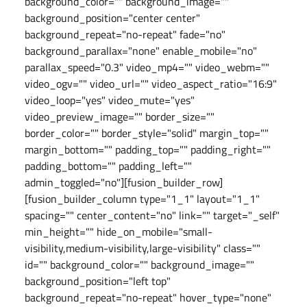
background_color="" background_image=""
background_position="center center"
background_repeat="no-repeat" fade="no"
background_parallax="none" enable_mobile="no"
parallax_speed="0.3" video_mp4="" video_webm=""
video_ogv="" video_url="" video_aspect_ratio="16:9"
video_loop="yes" video_mute="yes"
video_preview_image="" border_size=""
border_color="" border_style="solid" margin_top=""
margin_bottom="" padding_top="" padding_right=""
padding_bottom="" padding_left=""
admin_toggled="no"][fusion_builder_row]
[fusion_builder_column type="1_1" layout="1_1"
spacing="" center_content="no" link="" target="_self"
min_height="" hide_on_mobile="small-
visibility,medium-visibility,large-visibility" class=""
id="" background_color="" background_image=""
background_position="left top"
background_repeat="no-repeat" hover_type="none"