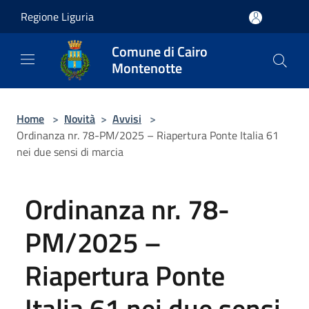
Salta al contenuto principale
Regione Liguria
Comune di Cairo
Montenotte
Home
>
Novità
>
Avvisi
>
Ordinanza nr. 78-PM/2025 – Riapertura Ponte Italia 61
nei due sensi di marcia
Ordinanza nr. 78-
PM/2025 –
Riapertura Ponte
Italia 61 nei due sensi