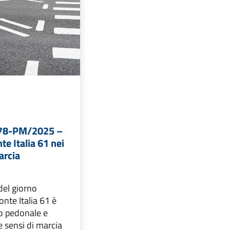
 78-PM/2025 –
te Italia 61 nei
arcia
del giorno
nte Italia 61 è
to pedonale e
e sensi di marcia