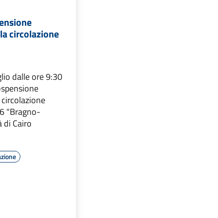
pensione
a circolazione
lio dalle ore 9:30
sospensione
 circolazione
36 "Bragno-
à di Cairo
azione