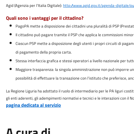
Agid (Agenzia per l’Italia Digitale):
http://www.agid.gov.it/agenda-digitale/p
Quali sono i vantaggi per il cittadino?
PagoPA mette a disposizione dei cittadini una pluralità di PSP (Prestator
Il cittadino può pagare tramite il PSP che applica le commissioni minori
Ciascun PSP mette a disposizione degli utenti i propri circuiti di pagamen
di pagamento della propria carta.
Stessa interfaccia grafica e stessi operatori a livello nazionale per tu
Maggiore trasparenza: la singola amministrazione non può imporre un’un
possibilità di effettuare la transazione con l’istituto che preferisce, a
La Regione Liguria ha adottato il ruolo di intermediario per le PA liguri cost
gli enti aderenti, gli adempimenti normativi e tecnici e le interazioni con il
pagina dedicata al servizio
A cura di