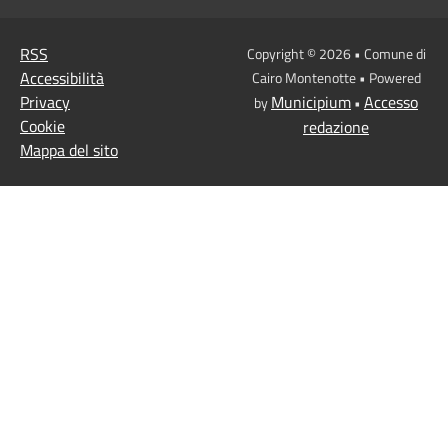
RSS
Copyright © 2026 • Comune di
Accessibilità
Cairo Montenotte • Powered
Privacy
Municipium
Accesso
by
•
Cookie
redazione
Mappa del sito