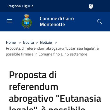
Salta al contenuto principale
Regione Liguria
Comune di Cairo
Montenotte
Home
>
Novità
>
Notizie
>
Proposta di referendum abrogativo "Eutanasia legale", è
possibile firmare in Comune fino al 15 settembre
Proposta di
referendum
abrogativo "Eutanasia
legale", è possibile