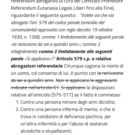
referendum abrogativo (a cura del Comitato Promotore
Referendum Eutanasia Legale Liberi fino alla Fine),
riguardante il seguente quesito:
"Volete voi che sia
abrogato l’art. 579 del codice penale (omicidio del
consenziente) approvato con regio decreto 19 ottobre
1930, n. 1398, comma 1 limitatamente alle seguenti parole
«la reclusione da sei a quindici anni.»; comma 2
integralmente;
comma 3 limitatamente alle seguenti
parole
«Si applicano»?"
Articolo 579 c.p. e relative
abrogazioni referendarie
Chiunque cagiona la morte di
un uomo, col consenso di lui, è punito con
la reclusione
da sei a quindici anni
.
Non si applicano le aggravanti
indicate nell’articolo 61.
Si applicano
le disposizioni
relative all’omicidio [575-577] se il fatto è commesso:
Contro una persona minore degli anni diciotto;
Contro una persona inferma di mente, o che si
trova in condizioni di deficienza psichica, per
un’altra infermità o per l’abuso di sostanze
alcooliche o stupefacenti;