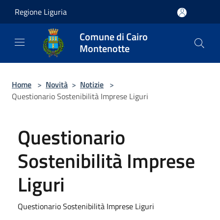
Salta al contenuto principale
Regione Liguria
Comune di Cairo
Montenotte
Home
>
Novità
>
Notizie
>
Questionario Sostenibilità Imprese Liguri
Questionario
Sostenibilità Imprese
Liguri
Questionario Sostenibilità Imprese Liguri