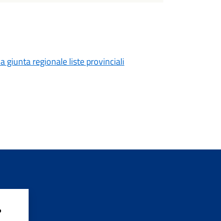
a giunta regionale liste provinciali
?