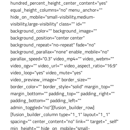
hundred_percent_height_center_content="yes"
equal_height_columns="no" menu_anchor=""
hide_on_mobile="small-visibility,medium-
visibility,large-visibility" class="" id=""
background_color="" background_image=""
background_position="center center"
background_repeat="no-repeat" fade="no"
background_parallax="none" enable_mobile="no"
parallax_speed="0.3" video_mp4="" video_webm=""
video_ogv="" video_url="" video_aspect_ratio="16:9"
video_loop="yes" video_mute="yes"
video_preview_image="" border_size=""
border_color="" border_style="solid" margin_top=""
margin_bottom="" padding_top="" padding_right=""
padding_bottom="" padding_left=""
admin_toggled="no"][fusion_builder_row]
[fusion_builder_column type="1_1" layout="1_1"
spacing="" center_content="no" link="" target="_self"
min_height="" hide_on_mobile="small-