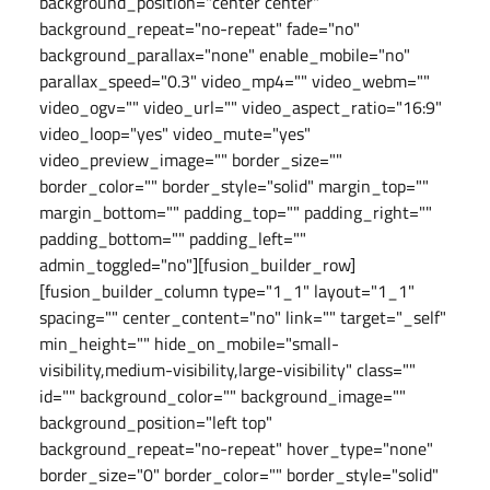
background_position="center center"
background_repeat="no-repeat" fade="no"
background_parallax="none" enable_mobile="no"
parallax_speed="0.3" video_mp4="" video_webm=""
video_ogv="" video_url="" video_aspect_ratio="16:9"
video_loop="yes" video_mute="yes"
video_preview_image="" border_size=""
border_color="" border_style="solid" margin_top=""
margin_bottom="" padding_top="" padding_right=""
padding_bottom="" padding_left=""
admin_toggled="no"][fusion_builder_row]
[fusion_builder_column type="1_1" layout="1_1"
spacing="" center_content="no" link="" target="_self"
min_height="" hide_on_mobile="small-
visibility,medium-visibility,large-visibility" class=""
id="" background_color="" background_image=""
background_position="left top"
background_repeat="no-repeat" hover_type="none"
border_size="0" border_color="" border_style="solid"