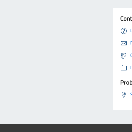
Cont
Prob