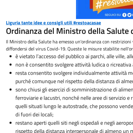
Liguria tante idee e consigli utili #restoacasae
Ordinanza del Ministro della Salute
Il Ministro della Salute ha emesso un'ordinanza con restrizioni v
diffondersi del virus Covid-19. Queste le misure stabilite nell'
è vietato l’accesso del pubblico ai parchi, alle ville, al
non è consentito svolgere attività ludica o ricreativa 
resta consentito svolgere individualmente attività mo
purché comunque nel rispetto della distanza di alme
sono chiusi gli esercizi di somministrazione di aliment
ferroviarie e lacustri, nonché nelle aree di servizio 
quelli situati lungo le autostrade, che possono vend
di fuori dei locali;
restano aperti quelli siti negli ospedali e negli aeropor
rispetto della distanza interpersonale di almeno un 