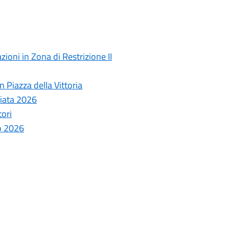
ioni in Zona di Restrizione II
 Piazza della Vittoria
ziata 2026
tori
o 2026