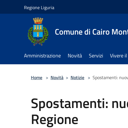
Salta al contenuto principale
Regione Liguria
Comune di Cairo Mon
Amministrazione
Novità
Servizi
Vivere 
Home
>
Novità
>
Notizie
>
Spostamenti: nuov
Spostamenti: nu
Regione