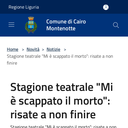
Salta al contenuto principale
Regione Liguria
Comune di Cairo
Montenotte
Home
>
Novità
>
Notizie
>
Stagione teatrale "Mi è scappato il morto": risate a non
finire
Stagione teatrale "Mi
è scappato il morto":
risate a non finire
Stagione teatrale "Mi è scappato il morto": risate a non