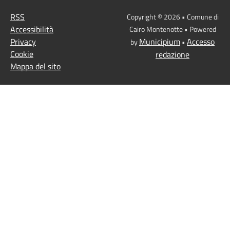
RSS
Copyright © 2026 • Comune di
Accessibilità
Cairo Montenotte • Powered
Privacy
Municipium
Accesso
by
•
Cookie
redazione
Mappa del sito