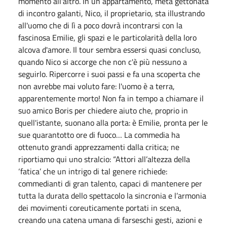
momento all'altro. In un appartamento, meta gettonata
di incontro galanti, Nico, il proprietario, sta illustrando
all'uomo che di lì a poco dovrà incontrarsi con la
fascinosa Emilie, gli spazi e le particolarità della loro
alcova d'amore. Il tour sembra essersi quasi concluso,
quando Nico si accorge che non c'è più nessuno a
seguirlo. Ripercorre i suoi passi e fa una scoperta che
non avrebbe mai voluto fare: l'uomo è a terra,
apparentemente morto! Non fa in tempo a chiamare il
suo amico Boris per chiedere aiuto che, proprio in
quell'istante, suonano alla porta: è Emilie, pronta per le
sue quarantotto ore di fuoco… La commedia ha
ottenuto grandi apprezzamenti dalla critica; ne
riportiamo qui uno stralcio: “Attori all’altezza della
‘fatica’ che un intrigo di tal genere richiede:
commedianti di gran talento, capaci di mantenere per
tutta la durata dello spettacolo la sincronia e l’armonia
dei movimenti coreuticamente portati in scena,
creando una catena umana di farseschi gesti, azioni e