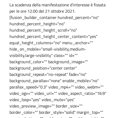
La scadenza della manifestazione d'interesse è fissata
per le ore 12.00 del 21 ottobre 2021.
[fusion_builder_container hundred_percent="no"
hundred_percent_height="no"
hundred_percent_height_scroll="no"
hundred_percent_height_center_content="yes"
equal_height_columns="no" menu_anchor=""
hide_on_mobile="small-visibility,medium-
visibility,large-visibility" class="" id=""
background_color="" background_image=""
background_position="center center"
background_repeat="no-repeat" fade="no"
background_parallax="none" enable_mobile="no"
parallax_speed="0.3" video_mp4="" video_webm=""
video_ogv="" video_url="" video_aspect_ratio="16:9"
video_loop="yes" video_mute="yes"
video_preview_image="" border_size=""
border_color="" border_style="solid" margin_top=""