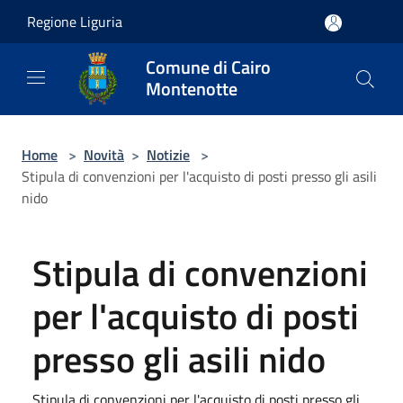
Salta al contenuto principale
Regione Liguria
Comune di Cairo
Montenotte
Home
>
Novità
>
Notizie
>
Stipula di convenzioni per l'acquisto di posti presso gli asili
nido
Stipula di convenzioni
per l'acquisto di posti
presso gli asili nido
Stipula di convenzioni per l'acquisto di posti presso gli