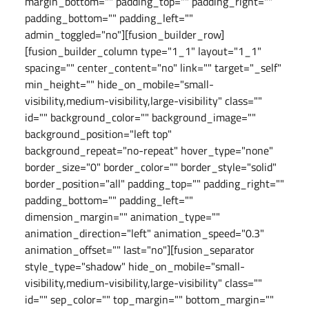
margin_bottom="" padding_top="" padding_right=""
padding_bottom="" padding_left=""
admin_toggled="no"][fusion_builder_row]
[fusion_builder_column type="1_1" layout="1_1"
spacing="" center_content="no" link="" target="_self"
min_height="" hide_on_mobile="small-
visibility,medium-visibility,large-visibility" class=""
id="" background_color="" background_image=""
background_position="left top"
background_repeat="no-repeat" hover_type="none"
border_size="0" border_color="" border_style="solid"
border_position="all" padding_top="" padding_right=""
padding_bottom="" padding_left=""
dimension_margin="" animation_type=""
animation_direction="left" animation_speed="0.3"
animation_offset="" last="no"][fusion_separator
style_type="shadow" hide_on_mobile="small-
visibility,medium-visibility,large-visibility" class=""
id="" sep_color="" top_margin="" bottom_margin=""