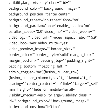
visibility,large-visibility" class="" id=""
background_color="" background_image=""
background_position="center center"
background_repeat="no-repeat" fade="no"
background_parallax="none" enable_mobile="no"
parallax_speed="0.3" video_mp4="" video_webm=""
video_ogv="" video_url="" video_aspect_ratio="16:9"
video_loop="yes" video_mute="yes"
video_preview_image="" border_size=""
border_color="" border_style="solid" margin_top=""
margin_bottom="" padding_top="" padding_right=""
padding_bottom="" padding_left=""
admin_toggled="no"][fusion_builder_row]
[fusion_builder_column type="1_1" layout="1_1"
spacing="" center_content="no" link="" target="_self"
min_height="" hide_on_mobile="small-
visibility,medium-visibility,large-visibility" class=""
id="" background_color="" background_image=""
background_position="left top"