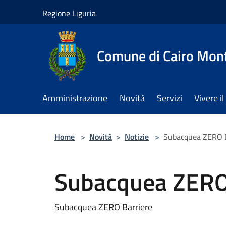
Salta al contenuto principale
Regione Liguria
Comune di Cairo Mon
Amministrazione
Novità
Servizi
Vivere 
Home
>
Novità
>
Notizie
>
Subacquea ZERO B
Subacquea ZERO
Subacquea ZERO Barriere