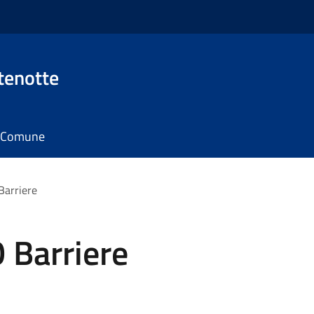
tenotte
il Comune
arriere
 Barriere