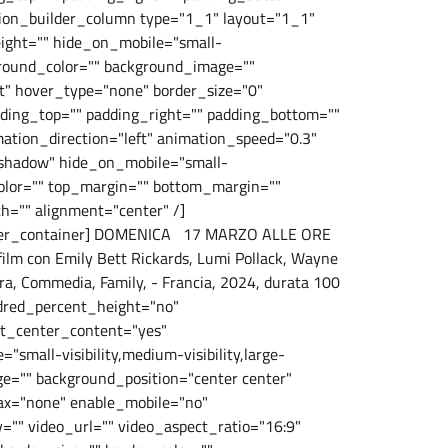
sion_builder_column type="1_1" layout="1_1"
eight="" hide_on_mobile="small-
ackground_color="" background_image=""
t" hover_type="none" border_size="0"
adding_top="" padding_right="" padding_bottom=""
ation_direction="left" animation_speed="0.3"
="shadow" hide_on_mobile="small-
ep_color="" top_margin="" bottom_margin=""
th="" alignment="center" /]
uilder_container] DOMENICA 17 MARZO ALLE ORE
ilm con Emily Bett Rickards, Lumi Pollack, Wayne
ra, Commedia, Family, - Francia, 2024, durata 100
ndred_percent_height="no"
t_center_content="yes"
mall-visibility,medium-visibility,large-
age="" background_position="center center"
ax="none" enable_mobile="no"
"" video_url="" video_aspect_ratio="16:9"