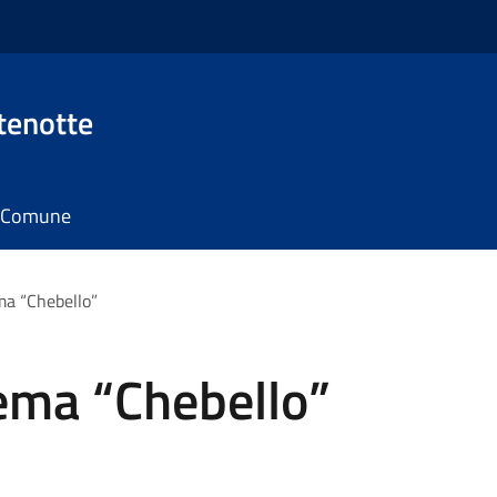
tenotte
il Comune
ma “Chebello”
ema “Chebello”