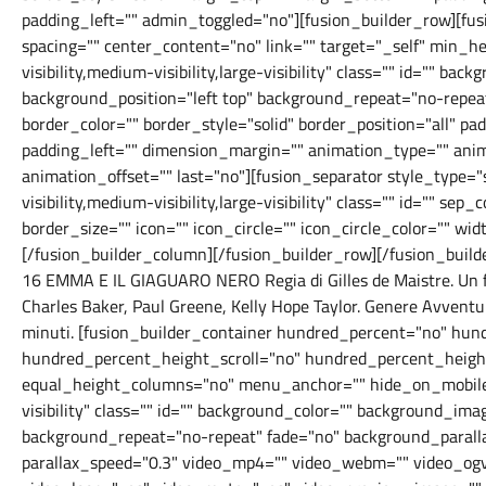
padding_left="" admin_toggled="no"][fusion_builder_row][fu
spacing="" center_content="no" link="" target="_self" min_h
visibility,medium-visibility,large-visibility" class="" id="" b
background_position="left top" background_repeat="no-repea
border_color="" border_style="solid" border_position="all" p
padding_left="" dimension_margin="" animation_type="" anim
animation_offset="" last="no"][fusion_separator style_type
visibility,medium-visibility,large-visibility" class="" id="" s
border_size="" icon="" icon_circle="" icon_circle_color="" wid
[/fusion_builder_column][/fusion_builder_row][/fusion_b
16 EMMA E IL GIAGUARO NERO Regia di Gilles de Maistre. Un f
Charles Baker, Paul Greene, Kelly Hope Taylor. Genere Avventu
minuti. [fusion_builder_container hundred_percent="no" hu
hundred_percent_height_scroll="no" hundred_percent_heigh
equal_height_columns="no" menu_anchor="" hide_on_mobile="s
visibility" class="" id="" background_color="" background_im
background_repeat="no-repeat" fade="no" background_parall
parallax_speed="0.3" video_mp4="" video_webm="" video_ogv=