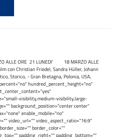
 ALLE ORE 21 LUNEDI' 18 MARZO ALLE
m con Christian Friedel, Sandra Hüller, Johann
co, Storico, - Gran Bretagna, Polonia, USA,
d_percent="no" hundred_percent_height="no"
t_center_content="yes"
mall-visibility,medium-visibility,large-
age="" background_position="center center"
ax="none" enable_mobile="no"
"" video_url="" video_aspect_ratio="16:9"
order_size="" border_color=""
g_top="" padding_right="" padding_bottom=""