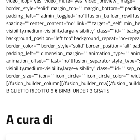
video_loop="yes" video_mute="yes" video_preview_image="" b
border_style="solid" margin_top="" margin_bottom="" paddin
padding_left="" admin_toggled="no"][fusion_builder_row][fu
spacing="" center_content="no" link="" target="_self" min_h
visibility,medium-visibility,large-visibility" class="" id="" b
background_position="left top" background_repeat="no-repea
border_color="" border_style="solid" border_position="all" p
padding_left="" dimension_margin="" animation_type="" anim
animation_offset="" last="no"][fusion_separator style_type
visibility,medium-visibility,large-visibility" class="" id="" s
border_size="" icon="" icon_circle="" icon_circle_color="" wid
[/fusion_builder_column][/fusion_builder_row][/fusion_buil
BIGLIETTO RIDOTTO 5 € BIMBI UNDER 3 GRATIS
A cura di