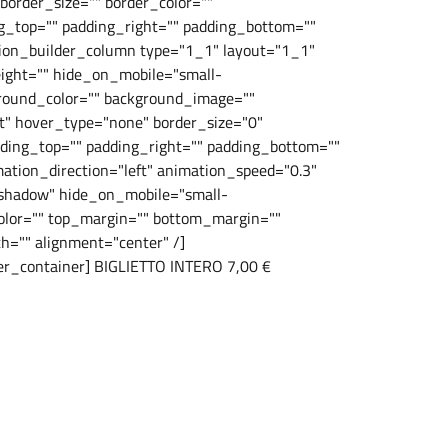
order_size="" border_color=""
g_top="" padding_right="" padding_bottom=""
sion_builder_column type="1_1" layout="1_1"
eight="" hide_on_mobile="small-
ackground_color="" background_image=""
t" hover_type="none" border_size="0"
adding_top="" padding_right="" padding_bottom=""
ation_direction="left" animation_speed="0.3"
="shadow" hide_on_mobile="small-
ep_color="" top_margin="" bottom_margin=""
th="" alignment="center" /]
der_container] BIGLIETTO INTERO 7,00 €