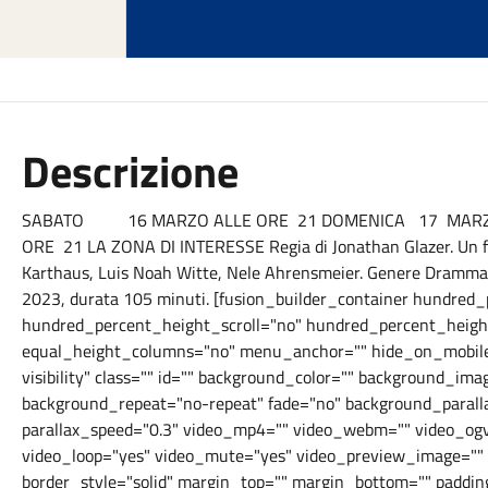
Descrizione
SABATO 16 MARZO ALLE ORE 21 DOMENICA 17 MARZO
ORE 21 LA ZONA DI INTERESSE Regia di Jonathan Glazer. Un fil
Karthaus, Luis Noah Witte, Nele Ahrensmeier. Genere Drammati
2023, durata 105 minuti. [fusion_builder_container hundre
hundred_percent_height_scroll="no" hundred_percent_heigh
equal_height_columns="no" menu_anchor="" hide_on_mobile="s
visibility" class="" id="" background_color="" background_im
background_repeat="no-repeat" fade="no" background_parall
parallax_speed="0.3" video_mp4="" video_webm="" video_ogv=
video_loop="yes" video_mute="yes" video_preview_image="" b
border_style="solid" margin_top="" margin_bottom="" paddin