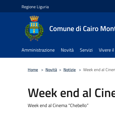
Salta al contenuto principale
Regione Liguria
Comune di Cairo Mon
Amministrazione
Novità
Servizi
Vivere 
Home
>
Novità
>
Notizie
>
Week end al Cine
Week end al Cin
Week end al Cinema “Chebello”