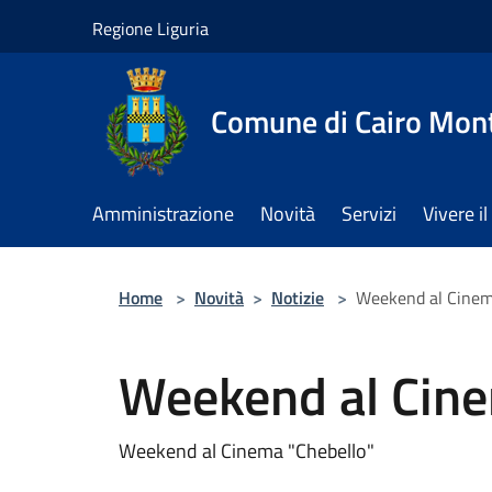
Salta al contenuto principale
Regione Liguria
Comune di Cairo Mon
Amministrazione
Novità
Servizi
Vivere 
Home
>
Novità
>
Notizie
>
Weekend al Cinem
Weekend al Cine
Weekend al Cinema "Chebello"