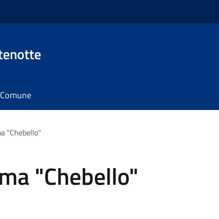
tenotte
il Comune
a "Chebello"
ma "Chebello"