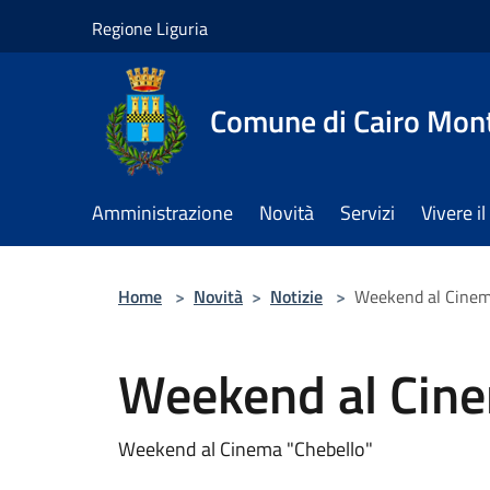
Salta al contenuto principale
Regione Liguria
Comune di Cairo Mon
Amministrazione
Novità
Servizi
Vivere 
Home
>
Novità
>
Notizie
>
Weekend al Cinem
Weekend al Cine
Weekend al Cinema "Chebello"