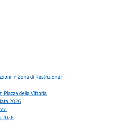
ioni in Zona di Restrizione II
 Piazza della Vittoria
ziata 2026
tori
o 2026