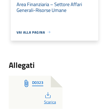
Area Finanziaria – Settore Affari
Generali-Risorse Umane
VAI ALLA PAGINA
Allegati
D0323
PDF
Scarica