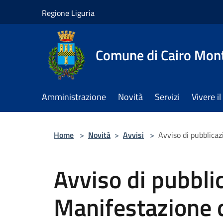
Salta al contenuto principale
Regione Liguria
Comune di Cairo Mon
Amministrazione
Novità
Servizi
Vivere 
Home
>
Novità
>
Avvisi
>
Avviso di pubblicaz
Avviso di pubbli
Manifestazione d