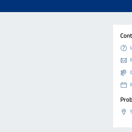
Cont
Prob